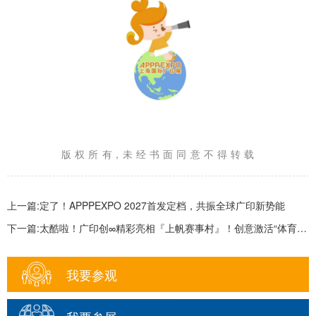
版 权 所 有，未 经 书 面 同 意 不 得 转 载
上一篇:定了！APPPEXPO 2027首发定档，共振全球广印新势能
下一篇:太酷啦！广印创∞精彩亮相『上帆赛事村』！创意激活“体育+”融合发展新赛道！
我要参观